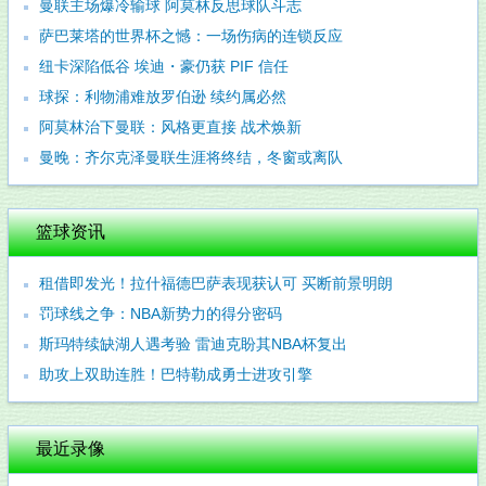
曼联主场爆冷输球 阿莫林反思球队斗志
萨巴莱塔的世界杯之憾：一场伤病的连锁反应
纽卡深陷低谷 埃迪・豪仍获 PIF 信任
球探：利物浦难放罗伯逊 续约属必然
阿莫林治下曼联：风格更直接 战术焕新
曼晚：齐尔克泽曼联生涯将终结，冬窗或离队
篮球资讯
租借即发光！拉什福德巴萨表现获认可 买断前景明朗
罚球线之争：NBA新势力的得分密码
斯玛特续缺湖人遇考验 雷迪克盼其NBA杯复出
助攻上双助连胜！巴特勒成勇士进攻引擎
最近录像