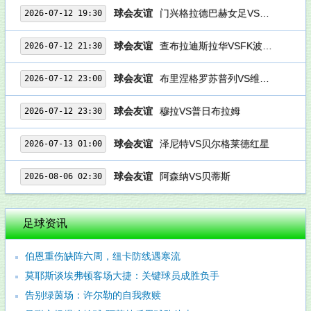
球会友谊
门兴格拉德巴赫女足VS美因茨女足
2026-07-12 19:30
球会友谊
查布拉迪斯拉华VSFK波德科尼斯
2026-07-12 21:30
球会友谊
布里涅格罗苏普列VS维德祖罗兹
2026-07-12 23:00
球会友谊
穆拉VS普日布拉姆
2026-07-12 23:30
球会友谊
泽尼特VS贝尔格莱德红星
2026-07-13 01:00
球会友谊
阿森纳VS贝蒂斯
2026-08-06 02:30
足球资讯
伯恩重伤缺阵六周，纽卡防线遇寒流
莫耶斯谈埃弗顿客场大捷：关键球员成胜负手
告别绿茵场：许尔勒的自我救赎