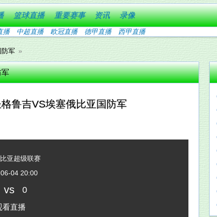
播
篮球直播
重要赛事
资讯
录像
直播
中超直播
欧冠直播
德甲直播
西甲直播
国防军
防军
圣格鲁吉VS埃塞俄比亚国防军
俄比亚超级联赛
06-04 20:00
vs
0
观看直播