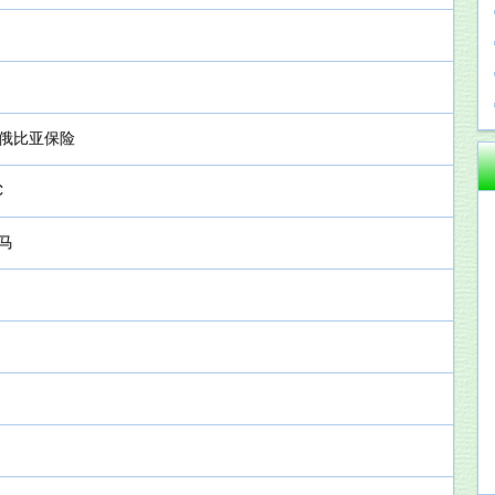
塞俄比亚保险
C
马