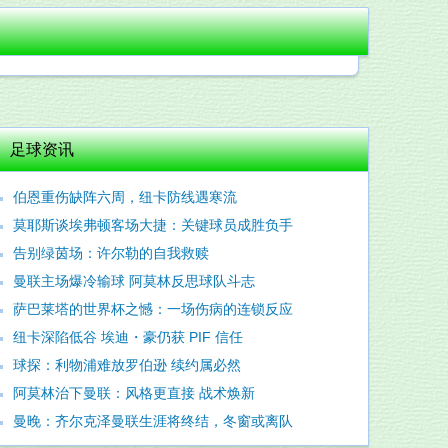
足球资讯
伯恩重伤缺阵六周，纽卡防线遇寒流
莫耶斯谈埃弗顿客场大捷：关键球员成胜负手
告别绿茵场：许尔勒的自我救赎
曼联主场爆冷输球 阿莫林反思球队斗志
萨巴莱塔的世界杯之憾：一场伤病的连锁反应
纽卡深陷低谷 埃迪・豪仍获 PIF 信任
球探：利物浦难放罗伯逊 续约属必然
阿莫林治下曼联：风格更直接 战术焕新
曼晚：齐尔克泽曼联生涯将终结，冬窗或离队