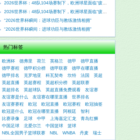
2026世界杯：48队104场赛制下，欧洲球星面临“疲劳陷阱”
2026世界杯：48队104场赛制下，欧洲球星面临“疲劳陷阱”
“2026世界杯瞬间：进球功臣与教练激情相拥”
“2026世界杯瞬间：进球功臣与教练激情相拥”
热门标签
欧洲杯
德弗里
荷兰
英格兰
德甲
德甲直播
德甲赛程
德甲积分榜
德甲联赛
德甲在哪直播
德甲排名
克罗地亚
科瓦契奇
坎特
法国
英超
英超直播
英超赛程
英超积分榜
英超联赛
英超排名
英超球队
英超直播免费观看
友谊赛
友谊赛是什么
友谊赛在哪里直播
世界排名
友谊赛赛程
欧冠
欧冠直播
欧冠赛程
欧冠抽签
欧冠是什么
欧冠在哪里直播
阿根廷
智利
比赛录像
足球
中甲
上海嘉定汇龙
青岛红狮
中国足球
北爱尔兰
中国篮球
篮球
NBL全国男子篮球联赛
NBL
WNBA
丹麦
瑞士