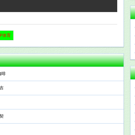
PP体育
咖啡
吉
契