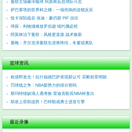
曼联主场爆冷输球 阿莫林反思球队斗志
萨巴莱塔的世界杯之憾：一场伤病的连锁反应
纽卡深陷低谷 埃迪・豪仍获 PIF 信任
球探：利物浦难放罗伯逊 续约属必然
阿莫林治下曼联：风格更直接 战术焕新
曼晚：齐尔克泽曼联生涯将终结，冬窗或离队
篮球资讯
租借即发光！拉什福德巴萨表现获认可 买断前景明朗
罚球线之争：NBA新势力的得分密码
斯玛特续缺湖人遇考验 雷迪克盼其NBA杯复出
助攻上双助连胜！巴特勒成勇士进攻引擎
最近录像