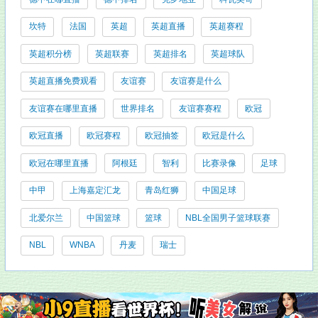
坎特
法国
英超
英超直播
英超赛程
英超积分榜
英超联赛
英超排名
英超球队
英超直播免费观看
友谊赛
友谊赛是什么
友谊赛在哪里直播
世界排名
友谊赛赛程
欧冠
欧冠直播
欧冠赛程
欧冠抽签
欧冠是什么
欧冠在哪里直播
阿根廷
智利
比赛录像
足球
中甲
上海嘉定汇龙
青岛红狮
中国足球
北爱尔兰
中国篮球
篮球
NBL全国男子篮球联赛
NBL
WNBA
丹麦
瑞士
友情链接: