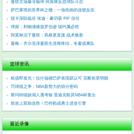
曼联主场爆冷输球 阿莫林反思球队斗志
萨巴莱塔的世界杯之憾：一场伤病的连锁反应
纽卡深陷低谷 埃迪・豪仍获 PIF 信任
球探：利物浦难放罗伯逊 续约属必然
阿莫林治下曼联：风格更直接 战术焕新
曼晚：齐尔克泽曼联生涯将终结，冬窗或离队
篮球资讯
租借即发光！拉什福德巴萨表现获认可 买断前景明朗
罚球线之争：NBA新势力的得分密码
斯玛特续缺湖人遇考验 雷迪克盼其NBA杯复出
助攻上双助连胜！巴特勒成勇士进攻引擎
最近录像