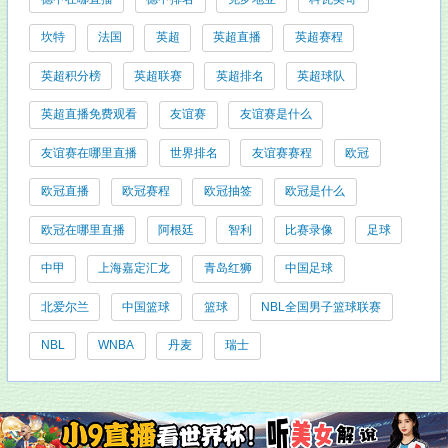
坎特
法国
英超
英超直播
英超赛程
英超积分榜
英超联赛
英超排名
英超球队
英超直播免费观看
友谊赛
友谊赛是什么
友谊赛在哪里直播
世界排名
友谊赛赛程
欧冠
欧冠直播
欧冠赛程
欧冠抽签
欧冠是什么
欧冠在哪里直播
阿根廷
智利
比赛录像
足球
中甲
上海嘉定汇龙
青岛红狮
中国足球
北爱尔兰
中国篮球
篮球
NBL全国男子篮球联赛
NBL
WNBA
丹麦
瑞士
友情链接: