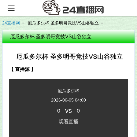

24直播网
厄瓜多尔杯 圣多明哥竞技VS山谷独立
厄瓜多尔杯 圣多明哥竞技VS山谷独立
厄瓜多尔杯 圣多明哥竞技VS山谷独立
【 直播源 】
厄瓜多尔杯
2026-06-05 04:00
vs
0
0
观看直播