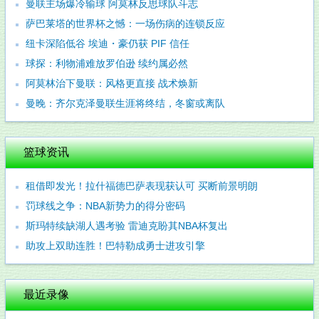
曼联主场爆冷输球 阿莫林反思球队斗志
萨巴莱塔的世界杯之憾：一场伤病的连锁反应
纽卡深陷低谷 埃迪・豪仍获 PIF 信任
球探：利物浦难放罗伯逊 续约属必然
阿莫林治下曼联：风格更直接 战术焕新
曼晚：齐尔克泽曼联生涯将终结，冬窗或离队
篮球资讯
租借即发光！拉什福德巴萨表现获认可 买断前景明朗
罚球线之争：NBA新势力的得分密码
斯玛特续缺湖人遇考验 雷迪克盼其NBA杯复出
助攻上双助连胜！巴特勒成勇士进攻引擎
最近录像