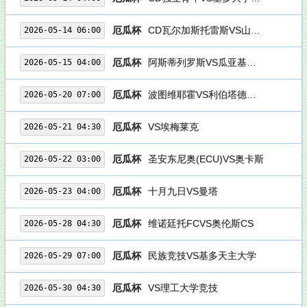
厄瓜杯
CD瓦尔加斯托雷斯VS山谷独立
2026-05-14 06:00
厄瓜杯
阿斯蒂列罗斯VS瓜亚基尔城
2026-05-15 04:00
厄瓜杯
波图维耶霍VS利伯塔德洛哈
2026-05-20 07:00
厄瓜杯
VS埃梅莱克
2026-05-21 04:30
厄瓜杯
圣安东尼奥(ECU)VS奥卡斯
2026-05-22 03:00
厄瓜杯
十月九日VS曼塔
2026-05-23 04:00
厄瓜杯
维诺廷托FCVS奥伦斯CS
2026-05-28 04:30
厄瓜杯
民族竞技VS基多天主大学
2026-05-29 07:00
厄瓜杯
VS理工大学竞技
2026-05-30 04:30