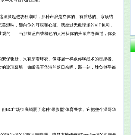
在这里掀起进攻狂潮时，那种声浪是立体的、有质感的。穹顶结
美混响，砸向你的耳膜和心脏。我坐过无数球场的VIP包厢，
最壮观的——当那抹蓝白或橘色的人潮从你的头顶席卷而过，你会
的安保驱赶，只有穿着球衣、像邻居一样跟你聊战术的志愿者。
大的玻璃幕墙，俯瞰温哥华港的落日余晖，那一刻，胜负似乎都
但BC广场彻底颠覆了这种“果腹型”体育餐饮。它把整个温哥华
j’s**的印度风味咖喱，或是本地传奇**Tacofino**的鱼肉卷