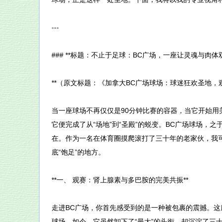
---
### **标题：不止于足球：BC广场，一座让灵魂与肉体双
**（原文标题：《加拿大BC广场球场：球迷狂欢圣地，观
当一座球场不再仅仅是90分钟比赛的容器，当它开始
它便完成了从“场地”到“圣殿”的蜕变。BC广场球场，
在。作为一名在体育圈摸爬滚打了三十年的老家伙，我
底“饱足”的地方。
**一、 观赛：肾上腺素与多巴胺的完美共振**
走进BC广场，你首先感受到的是一种被包裹的震撼。这
球场。如今，它虽然卸下了“最大”的头衔，却沉淀了三