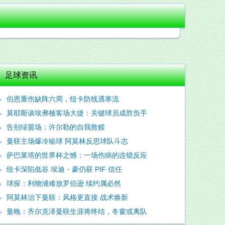
足球资讯
伯恩重伤缺阵六周，纽卡防线遇寒流
莫耶斯谈埃弗顿客场大捷：关键球员成胜负手
告别绿茵场：许尔勒的自我救赎
曼联主场爆冷输球 阿莫林反思球队斗志
萨巴莱塔的世界杯之憾：一场伤病的连锁反应
纽卡深陷低谷 埃迪・豪仍获 PIF 信任
球探：利物浦难放罗伯逊 续约属必然
阿莫林治下曼联：风格更直接 战术焕新
曼晚：齐尔克泽曼联生涯将终结，冬窗或离队