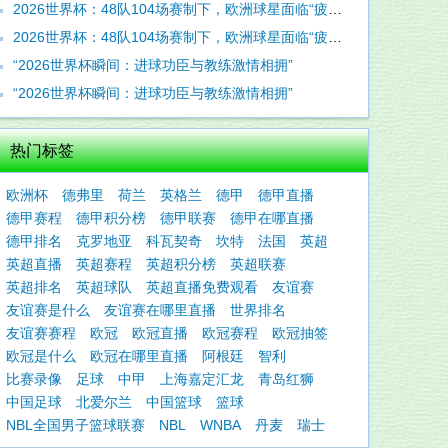
2026世界杯：48队104场赛制下，欧洲球星面临“疲劳陷阱”
2026世界杯：48队104场赛制下，欧洲球星面临“疲劳陷阱”
“2026世界杯瞬间：进球功臣与教练激情相拥”
“2026世界杯瞬间：进球功臣与教练激情相拥”
热门标签
欧洲杯
德弗里
荷兰
英格兰
德甲
德甲直播
德甲赛程
德甲积分榜
德甲联赛
德甲在哪直播
德甲排名
克罗地亚
科瓦契奇
坎特
法国
英超
英超直播
英超赛程
英超积分榜
英超联赛
英超排名
英超球队
英超直播免费观看
友谊赛
友谊赛是什么
友谊赛在哪里直播
世界排名
友谊赛赛程
欧冠
欧冠直播
欧冠赛程
欧冠抽签
欧冠是什么
欧冠在哪里直播
阿根廷
智利
比赛录像
足球
中甲
上海嘉定汇龙
青岛红狮
中国足球
北爱尔兰
中国篮球
篮球
NBL全国男子篮球联赛
NBL
WNBA
丹麦
瑞士