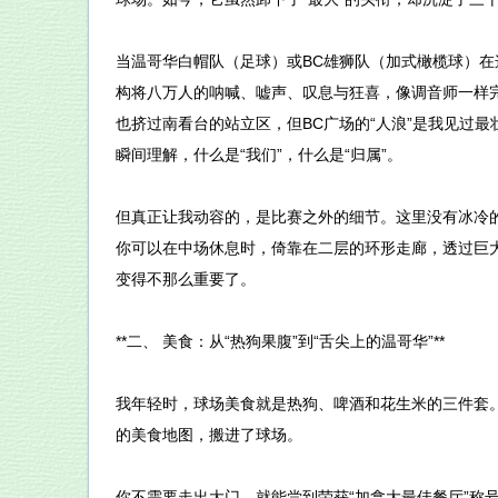
当温哥华白帽队（足球）或BC雄狮队（加式橄榄球）
构将八万人的呐喊、嘘声、叹息与狂喜，像调音师一样完
也挤过南看台的站立区，但BC广场的“人浪”是我见过
瞬间理解，什么是“我们”，什么是“归属”。
但真正让我动容的，是比赛之外的细节。这里没有冰冷
你可以在中场休息时，倚靠在二层的环形走廊，透过巨
变得不那么重要了。
**二、 美食：从“热狗果腹”到“舌尖上的温哥华”**
我年轻时，球场美食就是热狗、啤酒和花生米的三件套。
的美食地图，搬进了球场。
你不需要走出大门，就能尝到荣获“加拿大最佳餐厅”称号的**Vi