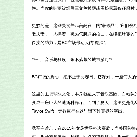
饼。当你的味蕾被烟熏三文鱼披萨或黑松露薯条征服时
更妙的是，这些美食并非高高在上的“奢侈品”。它们被
老夫妻，一人捧着一碗热气腾腾的拉面，在橄榄球赛的
衔接的功力，是BC广场最动人的“魔法”。
**三、 音乐与狂欢：永不落幕的城市派对**
BC广场的野心，绝不止于比赛日。它深知，一座伟大
这里的主场球队文化，本身就融入了音乐基因。白帽队的“S
变成一座巨大的迪斯科舞厅。而到了夏天，这里更是化身为世界
Taylor Swift，无数巨星在这里留下过震撼的演出。
我至今难忘，在2015年女足世界杯决赛后，当美国队捧起奖杯，
时，那种跨越国籍、种族、性别的纯粹感动。那一刻，